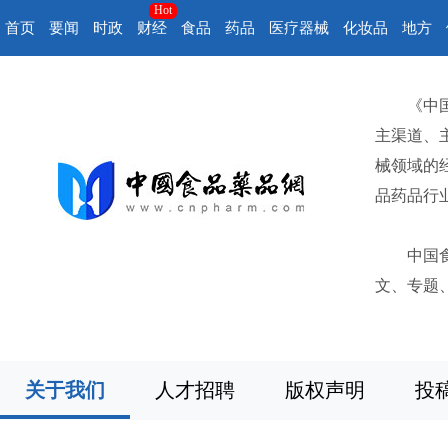
Hot
首页
要闻
时政
财经
食品
药品
医疗器械
化妆品
地方
《中
主渠道、
械领域的
品药品行
中国
文、专题
关于我们
人才招聘
版权声明
投