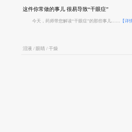
这件你常做的事儿 很易导致“干眼症”
今天，药师带您解读“干眼症”的那些事儿……
【详
泪液 / 眼睛 / 干燥