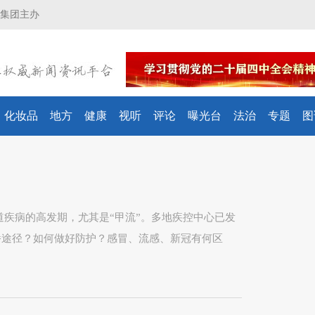
集团主办
化妆品
地方
健康
视听
评论
曝光台
法治
专题
图
疾病的高发期，尤其是“甲流”。多地疾控中心已发
传播途径？如何做好防护？感冒、流感、新冠有何区