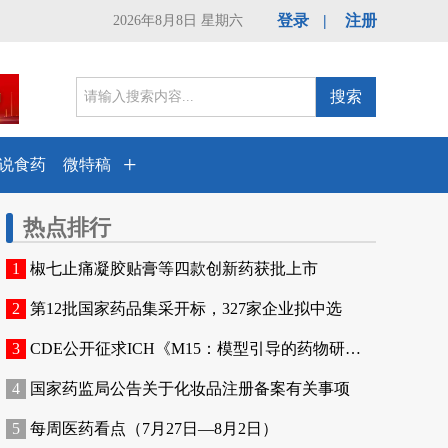
登录
|
注册
2026年8月8日 星期六
搜索
+
说食药
微特稿
热点排行
椒七止痛凝胶贴膏等四款创新药获批上市
第12批国家药品集采开标，327家企业拟中选
CDE公开征求ICH《M15：模型引导的药物研发...
国家药监局公告关于化妆品注册备案有关事项
每周医药看点（7月27日—8月2日）