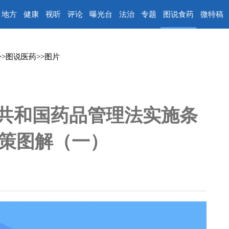
地方
健康
视听
评论
曝光台
法治
专题
图说食药
微特稿
>>
图说医药
>>
图片
民共和国药品管理法实施条
策图解（一）