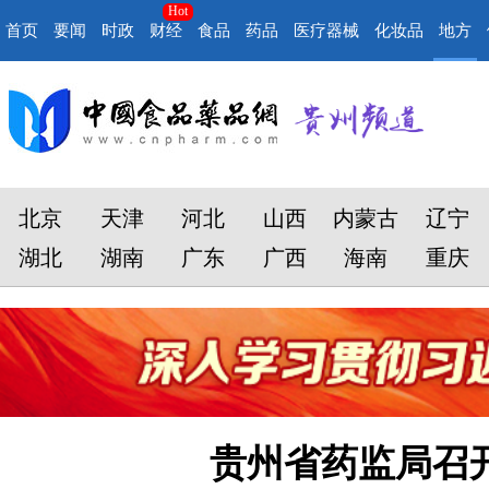
Hot
首页
要闻
时政
财经
食品
药品
医疗器械
化妆品
地方
北京
天津
河北
山西
内蒙古
辽宁
湖北
湖南
广东
广西
海南
重庆
贵州省药监局召