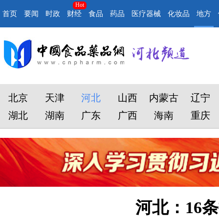
Hot
首页
要闻
时政
财经
食品
药品
医疗器械
化妆品
地方
北京
天津
河北
山西
内蒙古
辽宁
湖北
湖南
广东
广西
海南
重庆
河北：16