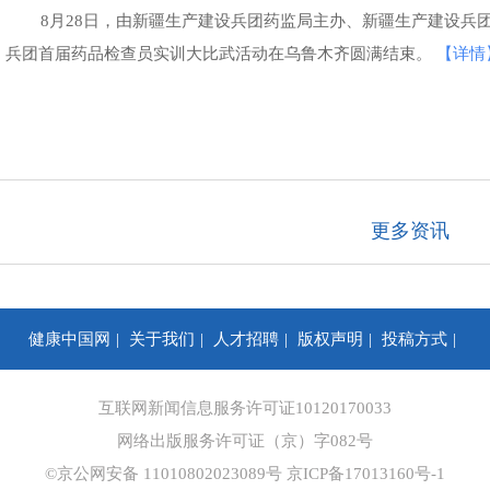
8月28日，由新疆生产建设兵团药监局主办、新疆生产建设兵
兵团首届药品检查员实训大比武活动在乌鲁木齐圆满结束。
【详情
更多资讯
健康中国网
关于我们
人才招聘
版权声明
投稿方式
你问我答
合作咨询
信息保护
网站地图
互联网新闻信息服务许可证10120170033
网络出版服务许可证（京）字082号
©京公网安备 11010802023089号
京ICP备17013160号-1